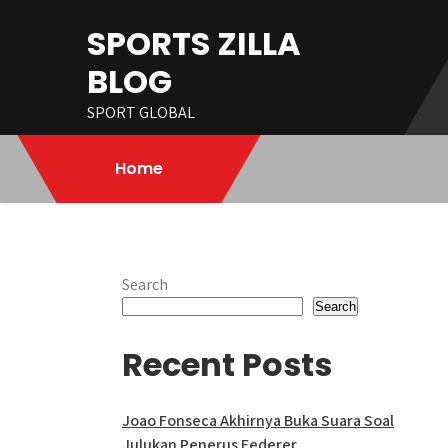
Skip
SPORTS ZILLA
to
content
BLOG
SPORT GLOBAL
Home
Search
Search
Recent Posts
Joao Fonseca Akhirnya Buka Suara Soal
Julukan Penerus Federer