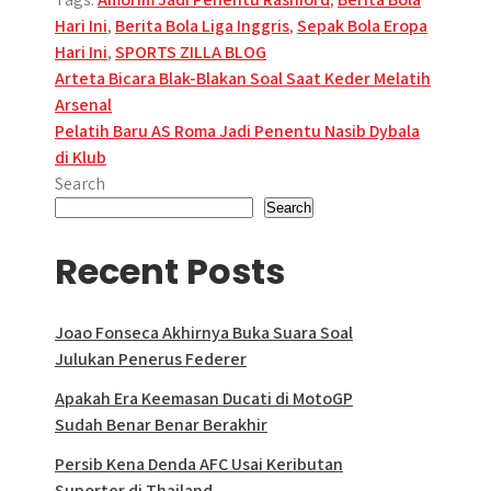
Hari Ini
,
Berita Bola Liga Inggris
,
Sepak Bola Eropa
Hari Ini
,
SPORTS ZILLA BLOG
Post
Arteta Bicara Blak-Blakan Soal Saat Keder Melatih
Arsenal
navigation
Pelatih Baru AS Roma Jadi Penentu Nasib Dybala
di Klub
Search
Search
Recent Posts
Joao Fonseca Akhirnya Buka Suara Soal
Julukan Penerus Federer
Apakah Era Keemasan Ducati di MotoGP
Sudah Benar Benar Berakhir
Persib Kena Denda AFC Usai Keributan
Suporter di Thailand