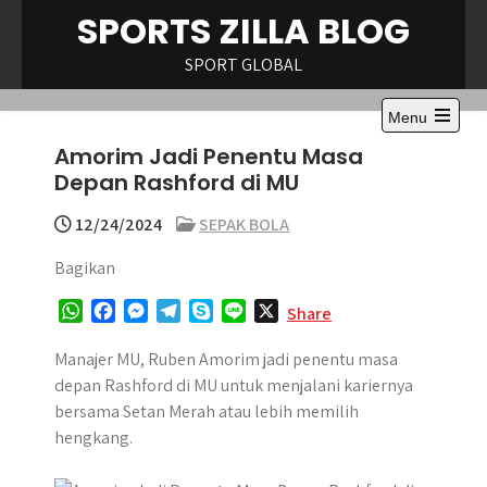
Skip
SPORTS ZILLA BLOG
to
content
SPORT GLOBAL
Menu
Open
Amorim Jadi Penentu Masa
the
main
Depan Rashford di MU
menu
12/24/2024
SEPAK BOLA
Bagikan
W
F
M
T
S
L
X
Share
h
a
e
e
k
i
a
c
s
l
y
n
Manajer MU, Ruben Amorim jadi penentu masa
t
e
s
e
p
e
depan Rashford di MU untuk menjalani kariernya
s
b
e
g
e
bersama Setan Merah atau lebih memilih
A
o
n
r
hengkang.
p
o
g
a
p
k
e
m