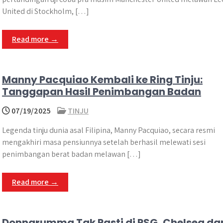
United di Stockholm, […]
Read more →
Manny Pacquiao Kembali ke Ring Tinju:
Tanggapan Hasil Penimbangan Badan
07/19/2025
TINJU
Legenda tinju dunia asal Filipina, Manny Pacquiao, secara resmi
mengakhiri masa pensiunnya setelah berhasil melewati sesi
penimbangan berat badan melawan […]
Read more →
Donnarumma Tak Pasti di PSG, Chelsea da