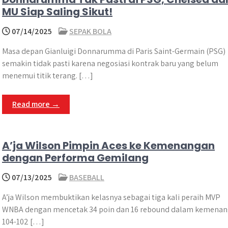
MU Siap Saling Sikut!
07/14/2025
SEPAK BOLA
Masa depan Gianluigi Donnarumma di Paris Saint-Germain (PSG)
semakin tidak pasti karena negosiasi kontrak baru yang belum
menemui titik terang. […]
Read more →
A’ja Wilson Pimpin Aces ke Kemenangan
dengan Performa Gemilang
07/13/2025
BASEBALL
A’ja Wilson membuktikan kelasnya sebagai tiga kali peraih MVP
WNBA dengan mencetak 34 poin dan 16 rebound dalam kemena
104-102 […]