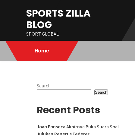
Skip
SPORTS ZILLA
to
content
BLOG
SPORT GLOBAL
Home
Search
Search
Recent Posts
Joao Fonseca Akhirnya Buka Suara Soal
Julukan Penerus Federer