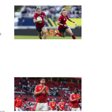
k
eds