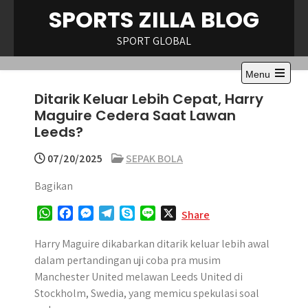
Skip
SPORTS ZILLA BLOG
to
content
SPORT GLOBAL
Menu
Open
Ditarik Keluar Lebih Cepat, Harry
the
main
Maguire Cedera Saat Lawan
menu
Leeds?
07/20/2025
SEPAK BOLA
Bagikan
W
F
M
T
S
L
X
Share
h
a
e
e
k
i
a
c
s
l
y
n
Harry Maguire dikabarkan ditarik keluar lebih awal
t
e
s
e
p
e
dalam pertandingan uji coba pra musim
s
b
e
g
e
Manchester United melawan Leeds United di
A
o
n
r
Stockholm, Swedia, yang memicu spekulasi soal
p
o
g
a