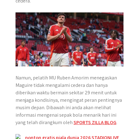
cedera.
p
k
e
m
r
Namun, pelatih MU Ruben Amorim menegaskan
Maguire tidak mengalami cedera dan hanya
diberikan waktu bermain sekitar 29 menit untuk
menjaga kondisinya, mengingat peran pentingnya
musim depan. Dibawah ini anda akan melihat
informasi mengenai sepak bola menarik hari ini
yang telah dirangkum oleh
SPORTS ZILLA BLOG
.