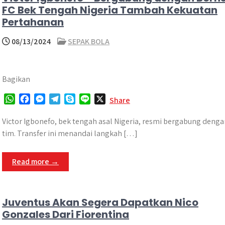
FC Bek Tengah Nigeria Tambah Kekuatan
Pertahanan
08/13/2024
SEPAK BOLA
Bagikan
W
F
M
T
S
L
X
Share
h
a
e
e
k
i
a
c
s
l
y
n
Victor Igbonefo, bek tengah asal Nigeria, resmi bergabung den
t
e
s
e
p
e
tim. Transfer ini menandai langkah […]
s
b
e
g
e
A
o
n
r
Read more →
p
o
g
a
p
k
e
m
r
Juventus Akan Segera Dapatkan Nico
Gonzales Dari Fiorentina