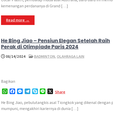
t
e
s
e
p
e
kemenangan perdananya di Grand […]
s
b
e
g
e
A
o
n
r
Read more →
p
o
g
a
p
k
e
m
r
He Bing Jiao – Pensiun Elegan Setelah Raih
Perak di Olimpiade Paris 2024
08/14/2024
BADMINTON
,
OLAHRAGA LAIN
Bagikan
W
F
M
T
S
L
X
Share
h
a
e
e
k
i
a
c
s
l
y
n
He Bing Jiao, pebulutangkis asal Tiongkok yang dikenal dengan
t
e
s
e
p
e
mumpuni, mengakhiri kariernya di dunia […]