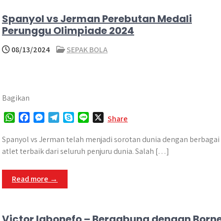
r
Spanyol vs Jerman Perebutan Medali
Perunggu Olimpiade 2024
08/13/2024
SEPAK BOLA
Bagikan
W
F
M
T
S
L
X
Share
h
a
e
e
k
i
a
c
s
l
y
n
Spanyol vs Jerman telah menjadi sorotan dunia dengan berbagai
t
e
s
e
p
e
atlet terbaik dari seluruh penjuru dunia. Salah […]
s
b
e
g
e
A
o
n
r
Read more →
p
o
g
a
p
k
e
m
r
Victor Igbonefo – Bergabung dengan Born