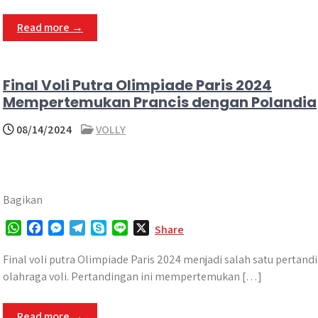
s
b
e
g
e
A
o
n
r
Read more →
p
o
g
a
p
k
e
m
r
Final Voli Putra Olimpiade Paris 2024
Mempertemukan Prancis dengan Polandia
08/14/2024
VOLLY
Bagikan
W
F
M
T
S
L
X
Share
h
a
e
e
k
i
a
c
s
l
y
n
Final voli putra Olimpiade Paris 2024 menjadi salah satu pertand
t
e
s
e
p
e
olahraga voli. Pertandingan ini mempertemukan […]
s
b
e
g
e
A
o
n
r
Read more →