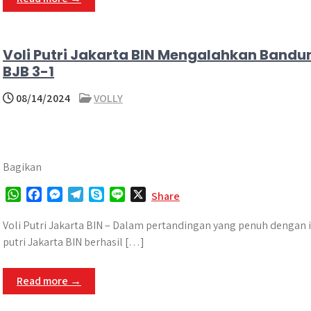
p
o
g
a
p
k
e
m
r
Voli Putri Jakarta BIN Mengalahkan Bandu
BJB 3-1
08/14/2024
VOLLY
Bagikan
W
F
M
T
S
L
X
Share
h
a
e
e
k
i
a
c
s
l
y
n
Voli Putri Jakarta BIN – Dalam pertandingan yang penuh dengan 
t
e
s
e
p
e
putri Jakarta BIN berhasil […]
s
b
e
g
e
A
o
n
r
Read more →
p
o
g
a
p
k
e
m