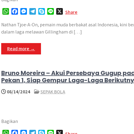
W
F
M
T
S
L
X
Share
h
a
e
e
k
i
a
c
s
l
y
n
Nathan Tjoe-A-On, pemain muda berbakat asal Indonesia, kini b
t
e
s
e
p
e
dalam laga melawan Gillingham di […]
s
b
e
g
e
A
o
n
r
Read more →
p
o
g
a
p
k
e
m
r
Bruno Moreira – Akui Persebaya Gugup pa
Pekan 1, Siap Gempur Laga-Laga Berikutn
08/14/2024
SEPAK BOLA
Bagikan
W
F
M
T
S
L
X
Share