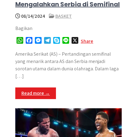
Mengalahkan Serbia di Semifinal
08/14/2024
BASKET
Bagikan
W
F
M
T
S
L
X
Share
h
a
e
e
k
i
a
c
s
l
y
n
Amerika Serikat (AS) – Pertandingan semifinal
t
e
s
e
p
e
yang menarik antara AS dan Serbia menjadi
s
b
e
g
e
sorotan utama dalam dunia olahraga. Dalam laga
A
o
n
r
[…]
p
o
g
a
p
k
e
m
Read more →
r