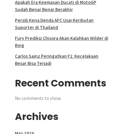
Apakah Era Keemasan Ducati di MotoGP
Sudah Benar Benar Berakhir
Persib Kena Denda AFC Usai Keributan
Suporter di Thailand
Fury Prediksi Chisora Akan Kalahkan Wilder di
Ring
Carlos Sainz Peringatkan F1: Kecelakaan
Besar Bisa Terjadi
Recent Comments
No comments to show.
Archives
May 2026