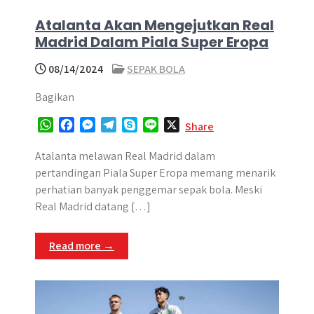
Atalanta Akan Mengejutkan Real
Madrid Dalam Piala Super Eropa
08/14/2024
SEPAK BOLA
Bagikan
W
F
M
T
S
L
X
Share
h
a
e
e
k
i
a
c
s
l
y
n
Atalanta melawan Real Madrid dalam
t
e
s
e
p
e
pertandingan Piala Super Eropa memang menarik
s
b
e
g
e
perhatian banyak penggemar sepak bola. Meski
A
o
n
r
Real Madrid datang […]
p
o
g
a
p
k
e
m
Read more →
r