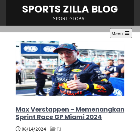
Skip
SPORTS ZILLA BLOG
to
content
SPORT GLOBAL
Menu
Open
the
main
menu
Max Verstappen – Memenangkan
Sprint Race GP Miami 2024
08/14/2024
F1