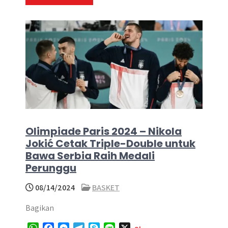
Olimpiade Paris 2024 – Nikola
Jokić Cetak Triple-Double untuk
Bawa Serbia Raih Medali
Perunggu
08/14/2024
BASKET
Bagikan
W
F
M
T
S
L
X