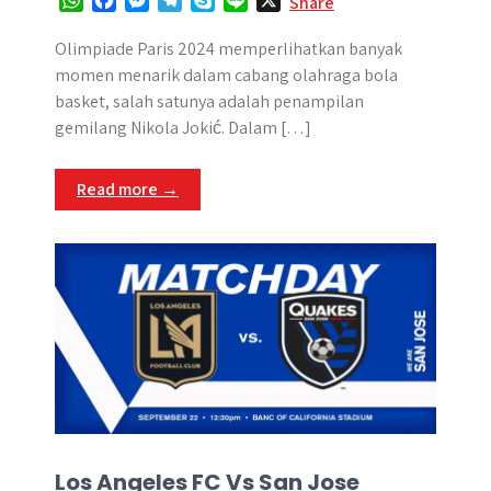
Share
h
a
e
e
k
i
a
c
s
l
y
n
Olimpiade Paris 2024 memperlihatkan banyak
t
e
s
e
p
e
momen menarik dalam cabang olahraga bola
s
b
e
g
e
basket, salah satunya adalah penampilan
A
o
n
r
gemilang Nikola Jokić. Dalam […]
p
o
g
a
p
k
e
m
Read more →
r
Los Angeles FC Vs San Jose