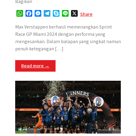
Bagikan
W
F
M
T
S
L
X
Share
h
a
e
e
k
i
a
c
s
l
y
n
Max Verstappen berhasil memenangkan Sprint
t
e
s
e
p
e
Race GP Miami 2024 dengan performa yang
s
b
e
g
e
mengesankan. Dalam balapan yang singkat namun
A
o
n
r
penuh ketegangan […]
p
o
g
a
p
k
e
m
Read more →
r