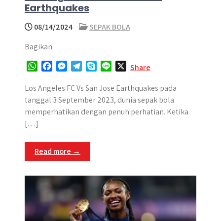
Earthquakes
08/14/2024
SEPAK BOLA
Bagikan
W
F
M
T
S
L
X
Share
h
a
e
e
k
i
a
c
s
l
y
n
Los Angeles FC Vs San Jose Earthquakes pada
t
e
s
e
p
e
tanggal 3 September 2023, dunia sepak bola
s
b
e
g
e
memperhatikan dengan penuh perhatian. Ketika
A
o
n
r
[…]
p
o
g
a
p
k
e
m
Read more →
r