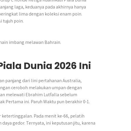
sepanjang laga, keduanya pada akhirnya hanya
 peringkat lima dengan koleksi enam poin.
 tujuh poin.
rmain imbang melawan Bahrain.
iala Dunia 2026 Ini
an panjang dari lini pertahanan Australia,
 dengan ceroboh melakukan umpan dengan
ian melewati Ebrahim Lutfalla sebelum
k Pertama ini. Paruh Waktu pun berakhir 0-1.
ketertinggalan. Pada menit ke-66, pelatih
a gedor. Ternyata, ini keputusan jitu, karena