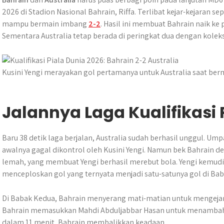
t
e
s
e
p
e
2026 di Stadion Nasional Bahrain, Riffa. Terlibat kejar-kejaran 
s
b
e
g
e
mampu bermain imbang
2-2
. Hasil ini membuat Bahrain naik ke
A
o
n
r
Sementara Australia tetap berada di peringkat dua dengan koleksi
p
o
g
a
p
k
e
m
r
Kusini Yengi merayakan gol pertamanya untuk Australia saat be
Jalannya Laga Kualifikasi P
Baru 38 detik laga berjalan, Australia sudah berhasil unggul. Ump
awalnya gagal dikontrol oleh Kusini Yengi. Namun bek Bahrain
lemah, yang membuat Yengi berhasil merebut bola. Yengi kemud
menceploskan gol yang ternyata menjadi satu-satunya gol di Baba
Di Babak Kedua, Bahrain menyerang mati-matian untuk mengejar 
Bahrain memasukkan Mahdi Abduljabbar Hasan untuk menambah day
dalam 11 menit, Bahrain membalikkan keadaan.