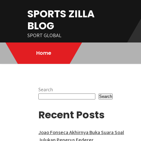
Skip
SPORTS ZILLA
to
content
BLOG
SPORT GLOBAL
Home
Search
Search
Recent Posts
Joao Fonseca Akhirnya Buka Suara Soal
Julukan Penerus Federer