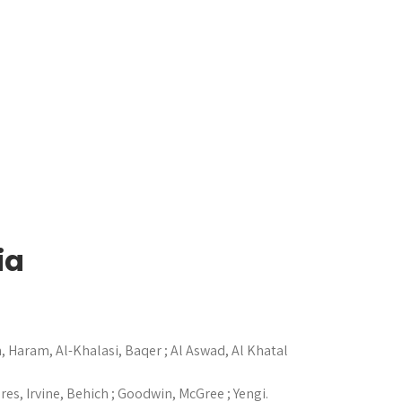
ia
, Haram, Al-Khalasi, Baqer ; Al Aswad, Al Khatal
eres, Irvine, Behich ; Goodwin, McGree ; Yengi.