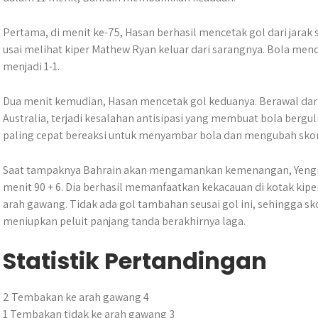
Pertama, di menit ke-75, Hasan berhasil mencetak gol dari jarak
usai melihat kiper Mathew Ryan keluar dari sarangnya. Bola me
menjadi 1-1.
Dua menit kemudian, Hasan mencetak gol keduanya. Berawal dari
Australia, terjadi kesalahan antisipasi yang membuat bola bergu
paling cepat bereaksi untuk menyambar bola dan mengubah skor
Saat tampaknya Bahrain akan mengamankan kemenangan, Yengi k
menit 90 + 6. Dia berhasil memanfaatkan kekacauan di kotak kip
arah gawang. Tidak ada gol tambahan seusai gol ini, sehingga skor
meniupkan peluit panjang tanda berakhirnya laga.
Statistik Pertandingan
2 Tembakan ke arah gawang 4
1 Tembakan tidak ke arah gawang 3