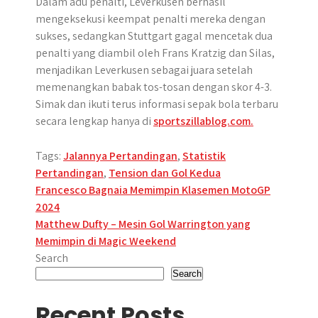
Dalam adu penalti, Leverkusen berhasil
mengeksekusi keempat penalti mereka dengan
sukses, sedangkan Stuttgart gagal mencetak dua
penalti yang diambil oleh Frans Kratzig dan Silas,
menjadikan Leverkusen sebagai juara setelah
memenangkan babak tos-tosan dengan skor 4-3.
Simak dan ikuti terus informasi sepak bola terbaru
secara lengkap hanya di
sportszillablog.com.
Tags:
Jalannya Pertandingan
,
Statistik
Pertandingan
,
Tension dan Gol Kedua
Post
Francesco Bagnaia Memimpin Klasemen MotoGP
2024
navigation
Matthew Dufty – Mesin Gol Warrington yang
Memimpin di Magic Weekend
Search
Search
Recent Posts