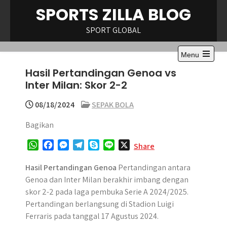
Skip
SPORTS ZILLA BLOG
to
content
SPORT GLOBAL
Menu
Open
Hasil Pertandingan Genoa vs
the
main
Inter Milan: Skor 2-2
menu
08/18/2024
SEPAK BOLA
Bagikan
W
F
M
T
S
L
X
Share
h
a
e
e
k
i
a
c
s
l
y
n
Hasil Pertandingan Genoa
Pertandingan antara
t
e
s
e
p
e
Genoa dan Inter Milan berakhir imbang dengan
s
b
e
g
e
skor 2-2 pada laga pembuka Serie A 2024/2025.​
A
o
n
r
Pertandingan berlangsung di Stadion Luigi
p
o
g
a
Ferraris pada tanggal 17 Agustus 2024.
p
k
e
m