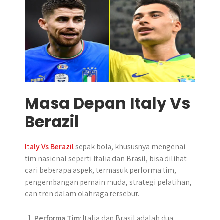
r
Masa Depan Italy Vs
Berazil
Italy Vs Berazil
sepak bola, khususnya mengenai
tim nasional seperti Italia dan Brasil, bisa dilihat
dari beberapa aspek, termasuk performa tim,
pengembangan pemain muda, strategi pelatihan,
dan tren dalam olahraga tersebut.
Performa Tim
: Italia dan Brasil adalah dua