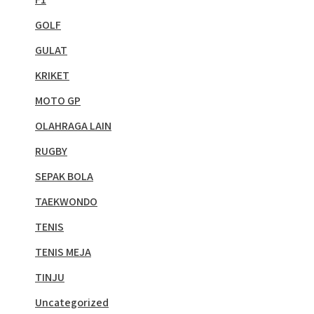
GOLF
GULAT
KRIKET
MOTO GP
OLAHRAGA LAIN
RUGBY
SEPAK BOLA
TAEKWONDO
TENIS
TENIS MEJA
TINJU
Uncategorized