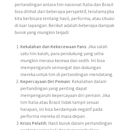
pertandingan antara tim nasional Italia dan Brasil
bisa dilihat dari beberapa perspektif, terutama jika
kita berbicara tentang hasil, performa, atau situasi
di luar lapangan. Berikut adalah beberapa dampak
buruk yang mungkin terjadi:
Kekalahan dan Kekecewaan Fans
: Jika salah
satu tim kalah, para pendukung yang setia
mungkin merasa kecewa dan sedih. Ini bisa
mempengaruhi semangat dan dukungan
mereka untuk tim di pertandingan mendatang.
Kepercayaan Diri Pemain
: Kekalahan dalam
pertandingan yang penting dapat
mempengaruhi kepercayaan diri pemain. Jika
tim Italia atau Brasil tidak tampil sesuai
harapan, ini bisa berdampak negatif pada
performa mereka di masa depan.
Krisis Pelatih
: Hasil buruk dalam pertandingan