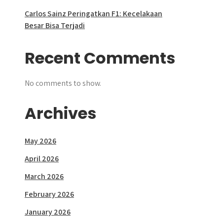
Carlos Sainz Peringatkan F1: Kecelakaan
Besar Bisa Terjadi
Recent Comments
No comments to show.
Archives
May 2026
April 2026
March 2026
February 2026
January 2026