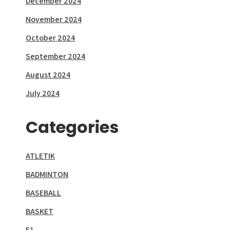
December 2024
November 2024
October 2024
September 2024
August 2024
July 2024
Categories
ATLETIK
BADMINTON
BASEBALL
BASKET
F1