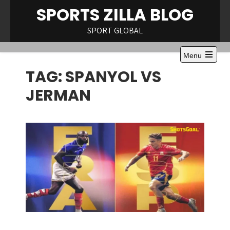
Skip
SPORTS ZILLA BLOG
to
content
SPORT GLOBAL
Menu
Open
TAG:
SPANYOL VS
the
main
menu
JERMAN