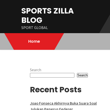
Skip
SPORTS ZILLA
to
content
BLOG
SPORT GLOBAL
Home
Search
Search
Recent Posts
Joao Fonseca Akhirnya Buka Suara Soal
Julukan Penerus Federer