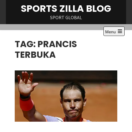
Skip
SPORTS ZILLA BLOG
to
content
SPORT GLOBAL
Menu
Open
TAG:
PRANCIS
the
main
menu
TERBUKA