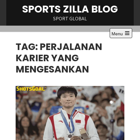
Skip
SPORTS ZILLA BLOG
to
content
SPORT GLOBAL
Menu
Open
TAG:
PERJALANAN
the
main
menu
KARIER YANG
MENGESANKAN