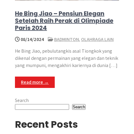
He Bing Jiao – Pensiun Elegan
Setelah Raih Perak di Olimpiade
Paris 2024
08/14/2024
BADMINTON
,
OLAHRAGA LAIN
He Bing Jiao, pebulutangkis asal Tiongkok yang
dikenal dengan permainan yang elegan dan teknik
yang mumpuni, mengakhiri kariernya di dunia […]
Read more →
Search
Search
Recent Posts