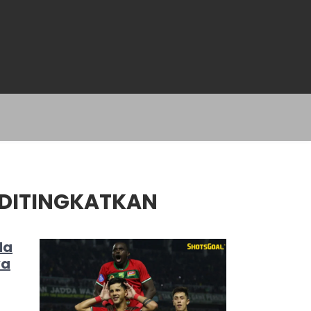
 DITINGKATKAN
da
ya