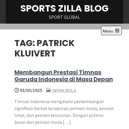
Skip
SPORTS ZILLA BLOG
to
content
SPORT GLOBAL
Menu
Open
TAG:
PATRICK
the
main
menu
KLUIVERT
Membangun Prestasi Timnas
Garuda Indonesia di Masa Depan
03/03/2025
SEPAK BOLA
Timnas Indonesia mengalami perkembangan
signifikan berkat kolaborasi pemain muda, pemain
lokal, dan pemain keturunan. Dengan potensi
besar dari pemain muda […]