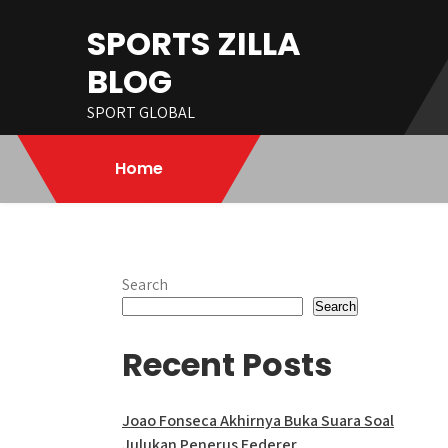
Skip
SPORTS ZILLA
to
content
BLOG
SPORT GLOBAL
Home
Search
Search
Recent Posts
Joao Fonseca Akhirnya Buka Suara Soal
Julukan Penerus Federer