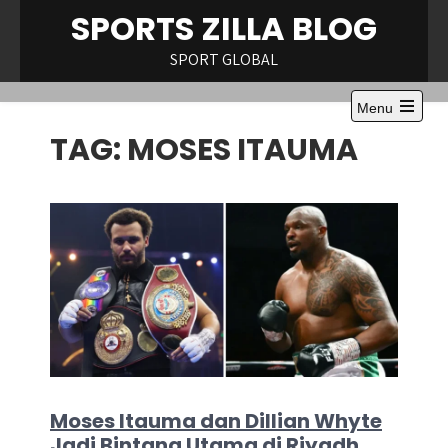
Skip
SPORTS ZILLA BLOG
to
content
SPORT GLOBAL
Menu
Open
TAG:
MOSES ITAUMA
the
main
menu
Moses Itauma dan Dillian Whyte
Jadi Bintang Utama di Riyadh