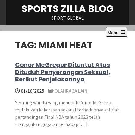
Skip
SPORTS ZILLA BLOG
to
content
SPORT GLOBAL
Menu
Open
TAG:
MIAMI HEAT
the
main
menu
Conor McGregor Dituntut Atas
Dituduh Penyerangan Seksual,
Berikut Penjelasannya
01/16/2025
OLAHRAGA LAIN
Seorang wanita yang menuduh Conor McGregor
melakukan kekerasan seksual terhadapnya setelah
pertandingan Final NBA tahun 2023 telah
mengajukan gugatan terhadap […]