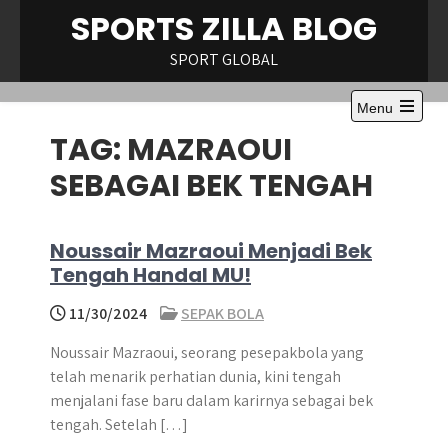
Skip
SPORTS ZILLA BLOG
to
content
SPORT GLOBAL
Menu
Open
TAG:
MAZRAOUI
the
main
menu
SEBAGAI BEK TENGAH
Noussair Mazraoui Menjadi Bek
Tengah Handal MU!
11/30/2024
SEPAK BOLA
Noussair Mazraoui, seorang pesepakbola yang
telah menarik perhatian dunia, kini tengah
menjalani fase baru dalam karirnya sebagai bek
tengah. Setelah […]