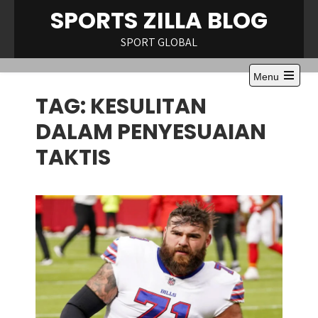
Skip
SPORTS ZILLA BLOG
to
content
SPORT GLOBAL
Menu
Open
TAG:
KESULITAN
the
main
menu
DALAM PENYESUAIAN
TAKTIS