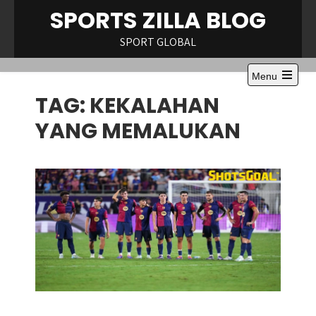
Skip
SPORTS ZILLA BLOG
to
content
SPORT GLOBAL
Menu
Open
TAG:
KEKALAHAN
the
main
menu
YANG MEMALUKAN