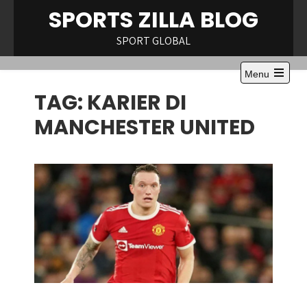
Skip
SPORTS ZILLA BLOG
to
content
SPORT GLOBAL
Menu
Open
TAG:
KARIER DI
the
main
menu
MANCHESTER UNITED