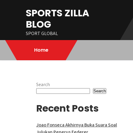
Skip
SPORTS ZILLA
to
content
BLOG
SPORT GLOBAL
Home
Search
Search
Recent Posts
Joao Fonseca Akhirnya Buka Suara Soal
Julukan Penerus Federer