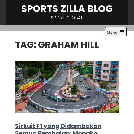
Skip
SPORTS ZILLA BLOG
to
content
SPORT GLOBAL
Menu
Open
TAG:
GRAHAM HILL
the
main
menu
Sirkuit F1 yang Didambakan
Semua Pembalap: Monako