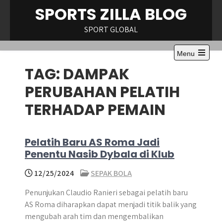
Skip
SPORTS ZILLA BLOG
to
content
SPORT GLOBAL
Menu
Open
TAG:
DAMPAK
the
main
menu
PERUBAHAN PELATIH
TERHADAP PEMAIN
Pelatih Baru AS Roma Jadi
Penentu Nasib Dybala di Klub
12/25/2024
SEPAK BOLA
Penunjukan Claudio Ranieri sebagai pelatih baru
AS Roma diharapkan dapat menjadi titik balik yang
mengubah arah tim dan mengembalikan