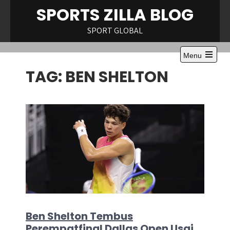
Skip
SPORTS ZILLA BLOG
to
content
SPORT GLOBAL
Menu
Open
TAG:
BEN SHELTON
the
main
menu
Ben Shelton Tembus
Perempatfinal Dallas Open Usai