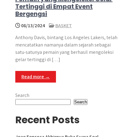
Tertinggi di Empat Event
Bergengsi
08/13/2024
BASKET
Anthony Davis, bintang Los Angeles Lakers, telah
mencatatkan namanya dalam sejarah sebagai
satu-satunya pemain yang berhasil mengoleksi
gelar tertinggi di […]
Read more →
Search
Search
Recent Posts
Joao Fonseca Akhirnya Buka Suara Soal