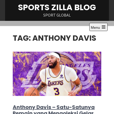
Skip
SPORTS ZILLA BLOG
to
content
SPORT GLOBAL
Menu
Open
TAG:
ANTHONY DAVIS
the
main
menu
Anthony Davis – Satu-Satunya
Pemain yang Mengoleksi Gelar