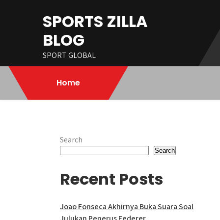
Skip
SPORTS ZILLA
to
content
BLOG
SPORT GLOBAL
Home
Search
Search
Recent Posts
Joao Fonseca Akhirnya Buka Suara Soal
Julukan Penerus Federer