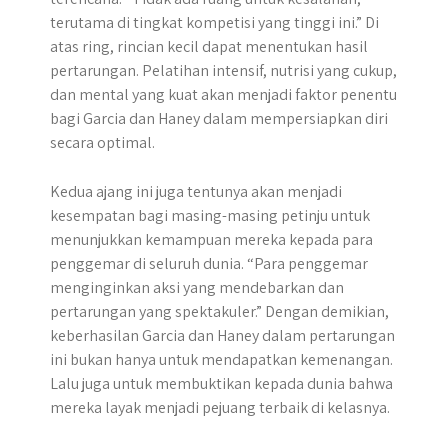
terutama di tingkat kompetisi yang tinggi ini.” Di
atas ring, rincian kecil dapat menentukan hasil
pertarungan. Pelatihan intensif, nutrisi yang cukup,
dan mental yang kuat akan menjadi faktor penentu
bagi Garcia dan Haney dalam mempersiapkan diri
secara optimal.
Kedua ajang ini juga tentunya akan menjadi
kesempatan bagi masing-masing petinju untuk
menunjukkan kemampuan mereka kepada para
penggemar di seluruh dunia. “Para penggemar
menginginkan aksi yang mendebarkan dan
pertarungan yang spektakuler.” Dengan demikian,
keberhasilan Garcia dan Haney dalam pertarungan
ini bukan hanya untuk mendapatkan kemenangan.
Lalu juga untuk membuktikan kepada dunia bahwa
mereka layak menjadi pejuang terbaik di kelasnya.