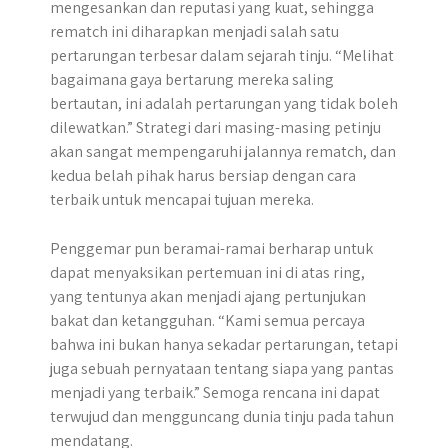
mengesankan dan reputasi yang kuat, sehingga
rematch ini diharapkan menjadi salah satu
pertarungan terbesar dalam sejarah tinju. “Melihat
bagaimana gaya bertarung mereka saling
bertautan, ini adalah pertarungan yang tidak boleh
dilewatkan.” Strategi dari masing-masing petinju
akan sangat mempengaruhi jalannya rematch, dan
kedua belah pihak harus bersiap dengan cara
terbaik untuk mencapai tujuan mereka.
Penggemar pun beramai-ramai berharap untuk
dapat menyaksikan pertemuan ini di atas ring,
yang tentunya akan menjadi ajang pertunjukan
bakat dan ketangguhan. “Kami semua percaya
bahwa ini bukan hanya sekadar pertarungan, tetapi
juga sebuah pernyataan tentang siapa yang pantas
menjadi yang terbaik.” Semoga rencana ini dapat
terwujud dan mengguncang dunia tinju pada tahun
mendatang.