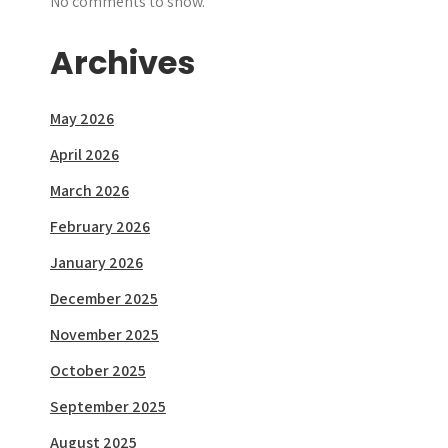
No comments to show.
Archives
May 2026
April 2026
March 2026
February 2026
January 2026
December 2025
November 2025
October 2025
September 2025
August 2025