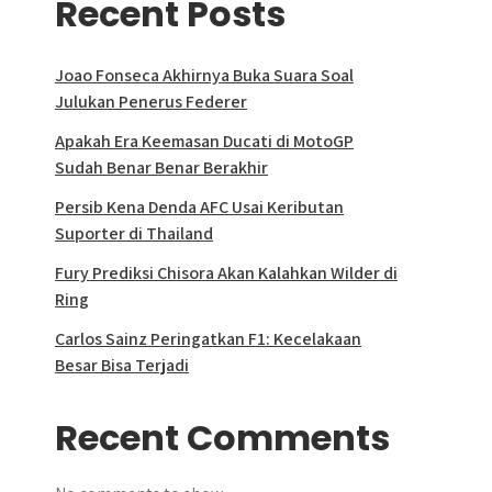
Recent Posts
Joao Fonseca Akhirnya Buka Suara Soal
Julukan Penerus Federer
Apakah Era Keemasan Ducati di MotoGP
Sudah Benar Benar Berakhir
Persib Kena Denda AFC Usai Keributan
Suporter di Thailand
Fury Prediksi Chisora Akan Kalahkan Wilder di
Ring
Carlos Sainz Peringatkan F1: Kecelakaan
Besar Bisa Terjadi
Recent Comments