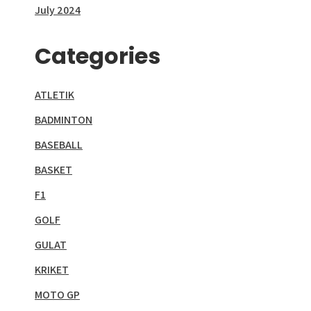
July 2024
Categories
ATLETIK
BADMINTON
BASEBALL
BASKET
F1
GOLF
GULAT
KRIKET
MOTO GP