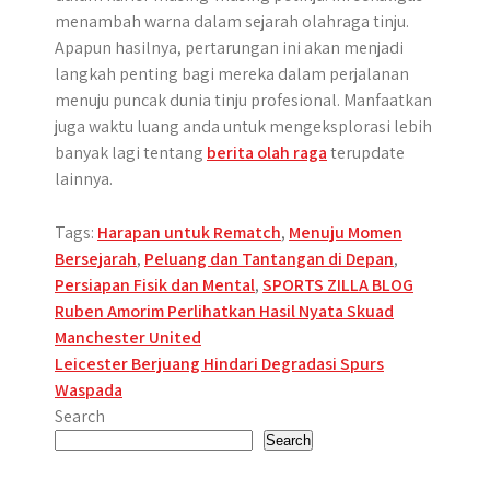
menambah warna dalam sejarah olahraga tinju.
Apapun hasilnya, pertarungan ini akan menjadi
langkah penting bagi mereka dalam perjalanan
menuju puncak dunia tinju profesional. Manfaatkan
juga waktu luang anda untuk mengeksplorasi lebih
banyak lagi tentang
berita olah raga
terupdate
lainnya.
Tags:
Harapan untuk Rematch
,
Menuju Momen
Bersejarah
,
Peluang dan Tantangan di Depan
,
Persiapan Fisik dan Mental
,
SPORTS ZILLA BLOG
Post
Ruben Amorim Perlihatkan Hasil Nyata Skuad
Manchester United
navigation
Leicester Berjuang Hindari Degradasi Spurs
Waspada
Search
Search