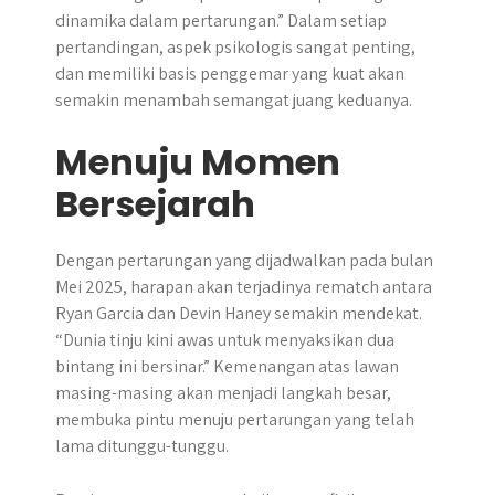
dinamika dalam pertarungan.” Dalam setiap
pertandingan, aspek psikologis sangat penting,
dan memiliki basis penggemar yang kuat akan
semakin menambah semangat juang keduanya.
Menuju Momen
Bersejarah
Dengan pertarungan yang dijadwalkan pada bulan
Mei 2025, harapan akan terjadinya rematch antara
Ryan Garcia dan Devin Haney semakin mendekat.
“Dunia tinju kini awas untuk menyaksikan dua
bintang ini bersinar.” Kemenangan atas lawan
masing-masing akan menjadi langkah besar,
membuka pintu menuju pertarungan yang telah
lama ditunggu-tunggu.