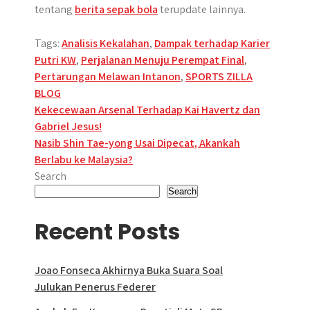
tentang
berita sepak bola
terupdate lainnya.
Tags:
Analisis Kekalahan
,
Dampak terhadap Karier
Putri KW
,
Perjalanan Menuju Perempat Final
,
Pertarungan Melawan Intanon
,
SPORTS ZILLA
BLOG
Post
Kekecewaan Arsenal Terhadap Kai Havertz dan
Gabriel Jesus!
navigation
Nasib Shin Tae-yong Usai Dipecat, Akankah
Berlabu ke Malaysia?
Search
Search
Recent Posts
Joao Fonseca Akhirnya Buka Suara Soal
Julukan Penerus Federer