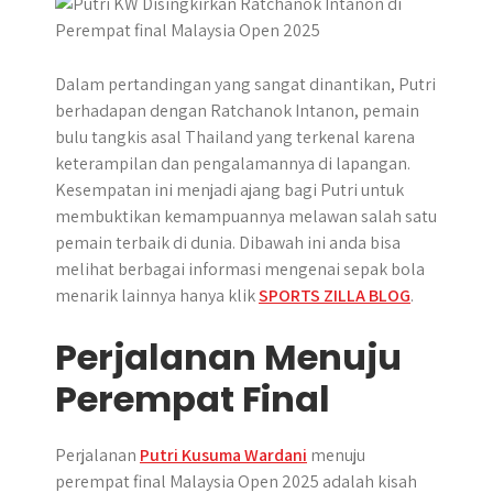
p
k
e
m
r
Dalam pertandingan yang sangat dinantikan, Putri
berhadapan dengan Ratchanok Intanon, pemain
bulu tangkis asal Thailand yang terkenal karena
keterampilan dan pengalamannya di lapangan.
Kesempatan ini menjadi ajang bagi Putri untuk
membuktikan kemampuannya melawan salah satu
pemain terbaik di dunia. Dibawah ini anda bisa
melihat berbagai informasi mengenai sepak bola
menarik lainnya hanya klik
SPORTS ZILLA BLOG
.
Perjalanan Menuju
Perempat Final
Perjalanan
Putri Kusuma Wardani
menuju
perempat final Malaysia Open 2025 adalah kisah