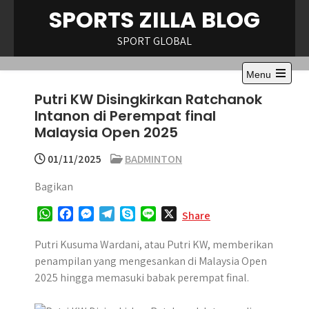
Skip
SPORTS ZILLA BLOG
to
content
SPORT GLOBAL
Menu
Open
Putri KW Disingkirkan Ratchanok
the
main
Intanon di Perempat final
menu
Malaysia Open 2025
01/11/2025
BADMINTON
Bagikan
W
F
M
T
S
L
X
Share
h
a
e
e
k
i
a
c
s
l
y
n
Putri Kusuma Wardani, atau Putri KW, memberikan
t
e
s
e
p
e
penampilan yang mengesankan di Malaysia Open
s
b
e
g
e
2025 hingga memasuki babak perempat final.
A
o
n
r
p
o
g
a