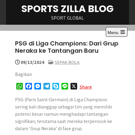
Skip
SPORTS ZILLA BLOG
to
content
SPORT GLOBAL
Menu
Open
PSG di Liga Champions: Dari Grup
the
main
Neraka ke Tantangan Baru
menu
09/13/2024
SEPAK BOLA
Bagikan
W
F
M
T
S
L
X
Share
h
a
e
e
k
i
a
c
s
l
y
n
PSG (Paris Saint-Germain) di Liga Champions
t
e
s
e
p
e
sering kali dianggap sebagai tim yang memiliki
s
b
e
g
e
potensi besar namun menghadapi tantangan
A
o
n
r
signifikan, terutama saat mereka terperosok ke
p
o
g
a
dalam ‘Grup Neraka’ di fase grup.
p
k
e
m