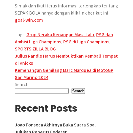
Simak dan ikuti terus informasi terlengkap tentang
SEPAK BOLA hanya dengan klik link berikut ini
goal-win.com
.
Tags:
Grup Neraka Kenangan Masa Lalu
,
PSG dan
Ambisi Liga Champions
,
PSG di Liga Champions
,
SPORTS ZILLA BLOG
Post
Julius Randle Harus Membuktikan Kembali Tempat
di Knicks
navigation
Kemenangan Gemilang Marc Marquez di MotoGP
San Marino 2024
Search
Search
Recent Posts
Joao Fonseca Akhirnya Buka Suara Soal
Julukan Penerus Federer