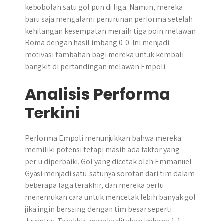
kebobolan satu gol pun di liga. Namun, mereka
baru saja mengalami penurunan performa setelah
kehilangan kesempatan meraih tiga poin melawan
Roma dengan hasil imbang 0-0. Ini menjadi
motivasi tambahan bagi mereka untuk kembali
bangkit di pertandingan melawan Empoli.
Analisis Performa
Terkini
Performa Empoli menunjukkan bahwa mereka
memiliki potensi tetapi masih ada faktor yang
perlu diperbaiki. Gol yang dicetak oleh Emmanuel
Gyasi menjadi satu-satunya sorotan dari tim dalam
beberapa laga terakhir, dan mereka perlu
menemukan cara untuk mencetak lebih banyak gol
jika ingin bersaing dengan tim besar seperti
Juventus. Terakhir, mereka ditahan imbang 1-1