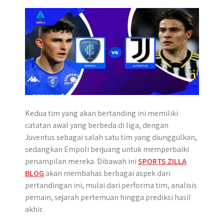
r
Kedua tim yang akan bertanding ini memiliki
catatan awal yang berbeda di liga, dengan
Juventus sebagai salah satu tim yang diunggulkan,
sedangkan Empoli berjuang untuk memperbaiki
penampilan mereka. Dibawah ini
SPORTS ZILLA
BLOG
akan membahas berbagai aspek dari
pertandingan ini, mulai dari performa tim, analisis
pemain, sejarah pertemuan hingga prediksi hasil
akhir.