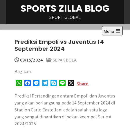
Skip
SPORTS ZILLA BLOG
to
content
SPORT GLOBAL
Menu
Open
Prediksi Empoli vs Juventus 14
the
main
September 2024
menu
09/15/2024
SEPAK BOLA
Bagikan
W
F
M
T
S
L
X
Share
h
a
e
e
k
i
a
c
s
l
y
n
Prediksi Pertandingan antara Empoli dan Juventus
t
e
s
e
p
e
yang akan berlangsung pada 14 September 2024 di
s
b
e
g
e
Stadion Carlo Castellani adalah salah satu laga
A
o
n
r
yang sangat dinantikan di pekan keempat Serie A
p
o
g
a
2024/2025.
p
k
e
m