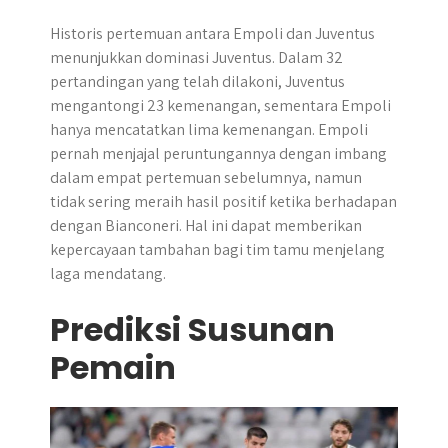
Historis pertemuan antara Empoli dan Juventus
menunjukkan dominasi Juventus. Dalam 32
pertandingan yang telah dilakoni, Juventus
mengantongi 23 kemenangan, sementara Empoli
hanya mencatatkan lima kemenangan. Empoli
pernah menjajal peruntungannya dengan imbang
dalam empat pertemuan sebelumnya, namun
tidak sering meraih hasil positif ketika berhadapan
dengan Bianconeri. Hal ini dapat memberikan
kepercayaan tambahan bagi tim tamu menjelang
laga mendatang.
Prediksi Susunan
Pemain