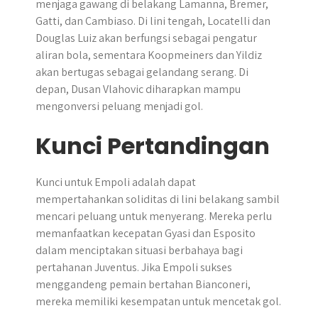
menjaga gawang di belakang Lamanna, Bremer,
Gatti, dan Cambiaso. Di lini tengah, Locatelli dan
Douglas Luiz akan berfungsi sebagai pengatur
aliran bola, sementara Koopmeiners dan Yildiz
akan bertugas sebagai gelandang serang. Di
depan, Dusan Vlahovic diharapkan mampu
mengonversi peluang menjadi gol.
Kunci Pertandingan
Kunci untuk Empoli adalah dapat
mempertahankan soliditas di lini belakang sambil
mencari peluang untuk menyerang. Mereka perlu
memanfaatkan kecepatan Gyasi dan Esposito
dalam menciptakan situasi berbahaya bagi
pertahanan Juventus. Jika Empoli sukses
menggandeng pemain bertahan Bianconeri,
mereka memiliki kesempatan untuk mencetak gol.