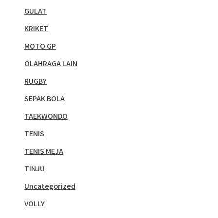
GULAT
KRIKET
MOTO GP
OLAHRAGA LAIN
RUGBY
SEPAK BOLA
TAEKWONDO
TENIS
TENIS MEJA
TINJU
Uncategorized
VOLLY