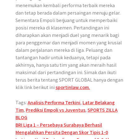
menemukan kembali performa terbaik mereka
dan tetap berada dalam persaingan menuju gelar.
Sementara Empoli berjuang untuk memperbaiki
posisi mereka di klasemen. Pertandingan ini
diharapkan akan menjadi duel yang menarik bagi
para penggemar dan menjadi momen yang krusial
dalam perjalanan mereka di liga. Peluang dan
tantangan hadir untuk keduanya, tetapi pada
akhirnya, hanya satu tim yang akan meraih hasil
maksimal dari pertandingan ini. Simak dan ikuti
terus berita tentang SPORT GLOBAL hanya dengan
klik link berikut ini
sportinlaw.com.
Tags:
Analisis Performa Terkini
,
Latar Belakang
Tim
,
Prediksi Empoli vs Juventus
,
SPORTS ZILLA
BLOG
Post
BRI Liga 1 – Persebaya Surabaya Berhasil
Mengalahkan Persita Dengan Skor Tipis 1-0
navigation