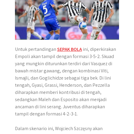
Untuk pertandingan
SEPAK BOLA
ini, diperkirakan
Empoli akan tampil dengan formasi 3-5-2. Skuad
yang mungkin diturunkan terdiri dari Vasquez di
bawah mistar gawang, dengan kombinasi Viti,
Ismajli, dan Goglichidze sebagai tiga bek. Di lini
tengah, Gyasi, Grassi, Henderson, dan Pezzella
diharapkan memberi kontribusi di tengah,
sedangkan Maleh dan Esposito akan menjadi
ancaman di lini serang. Juventus diharapkan
tampil dengan formasi 4-2-3-1.
Dalam skenario ini, Wojciech Szczęsny akan