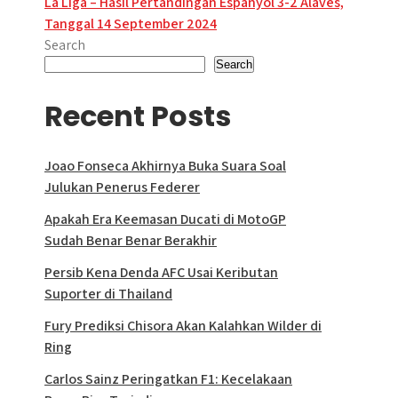
La Liga – Hasil Pertandingan Espanyol 3-2 Alaves,
Tanggal 14 September 2024
Search
Search
Recent Posts
Joao Fonseca Akhirnya Buka Suara Soal
Julukan Penerus Federer
Apakah Era Keemasan Ducati di MotoGP
Sudah Benar Benar Berakhir
Persib Kena Denda AFC Usai Keributan
Suporter di Thailand
Fury Prediksi Chisora Akan Kalahkan Wilder di
Ring
Carlos Sainz Peringatkan F1: Kecelakaan