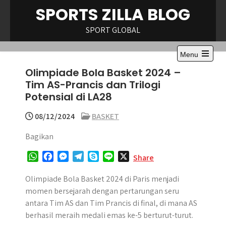
Skip
SPORTS ZILLA BLOG
to
content
SPORT GLOBAL
Menu
Open
Olimpiade Bola Basket 2024 –
the
main
Tim AS-Prancis dan Trilogi
menu
Potensial di LA28
08/12/2024
BASKET
Bagikan
W
F
M
T
S
L
X
Share
h
a
e
e
k
i
a
c
s
l
y
n
Olimpiade Bola Basket 2024 di Paris menjadi
t
e
s
e
p
e
momen bersejarah dengan pertarungan seru
s
b
e
g
e
antara Tim AS dan Tim Prancis di final, di mana AS
A
o
n
r
berhasil meraih medali emas ke-5 berturut-turut.
p
o
g
a