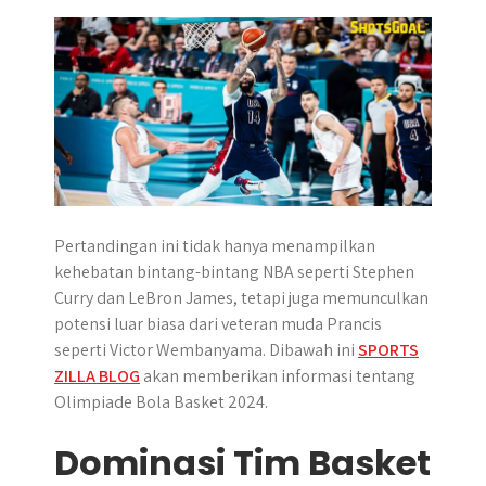
p
k
e
m
r
Pertandingan ini tidak hanya menampilkan
kehebatan bintang-bintang NBA seperti Stephen
Curry dan LeBron James, tetapi juga memunculkan
potensi luar biasa dari veteran muda Prancis
seperti Victor Wembanyama. Dibawah ini
SPORTS
ZILLA BLOG
akan memberikan informasi tentang
Olimpiade Bola Basket 2024.
Dominasi Tim Basket