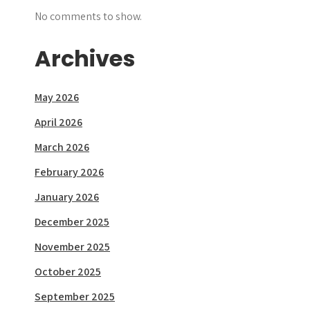
No comments to show.
Archives
May 2026
April 2026
March 2026
February 2026
January 2026
December 2025
November 2025
October 2025
September 2025