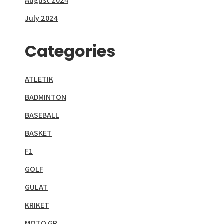
August 2024
July 2024
Categories
ATLETIK
BADMINTON
BASEBALL
BASKET
F1
GOLF
GULAT
KRIKET
MOTO GP