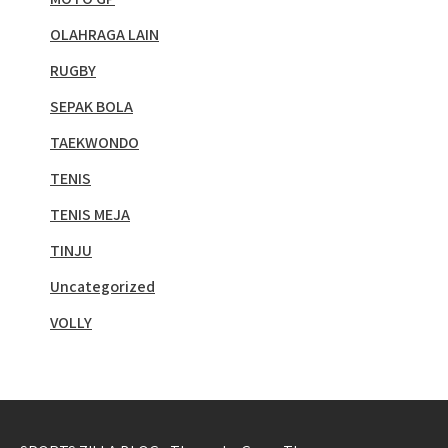
OLAHRAGA LAIN
RUGBY
SEPAK BOLA
TAEKWONDO
TENIS
TENIS MEJA
TINJU
Uncategorized
VOLLY