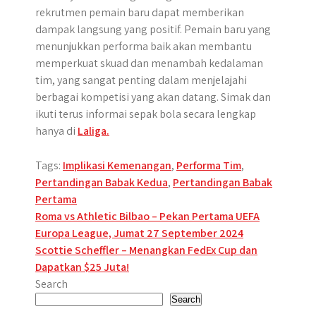
rekrutmen pemain baru dapat memberikan
dampak langsung yang positif. Pemain baru yang
menunjukkan performa baik akan membantu
memperkuat skuad dan menambah kedalaman
tim, yang sangat penting dalam menjelajahi
berbagai kompetisi yang akan datang. Simak dan
ikuti terus informai sepak bola secara lengkap
hanya di
Laliga.
Tags:
Implikasi Kemenangan
,
Performa Tim
,
Pertandingan Babak Kedua
,
Pertandingan Babak
Pertama
Post
Roma vs Athletic Bilbao – Pekan Pertama UEFA
Europa League, Jumat 27 September 2024
navigation
Scottie Scheffler – Menangkan FedEx Cup dan
Dapatkan $25 Juta!
Search
Search