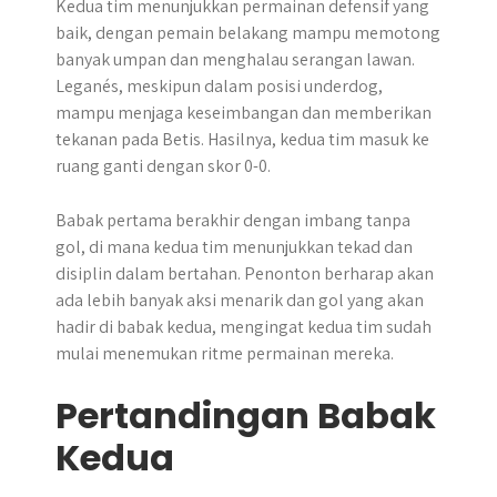
Kedua tim menunjukkan permainan defensif yang
baik, dengan pemain belakang mampu memotong
banyak umpan dan menghalau serangan lawan.
Leganés, meskipun dalam posisi underdog,
mampu menjaga keseimbangan dan memberikan
tekanan pada Betis. Hasilnya, kedua tim masuk ke
ruang ganti dengan skor 0-0.
Babak pertama berakhir dengan imbang tanpa
gol, di mana kedua tim menunjukkan tekad dan
disiplin dalam bertahan. Penonton berharap akan
ada lebih banyak aksi menarik dan gol yang akan
hadir di babak kedua, mengingat kedua tim sudah
mulai menemukan ritme permainan mereka.
Pertandingan Babak
Kedua