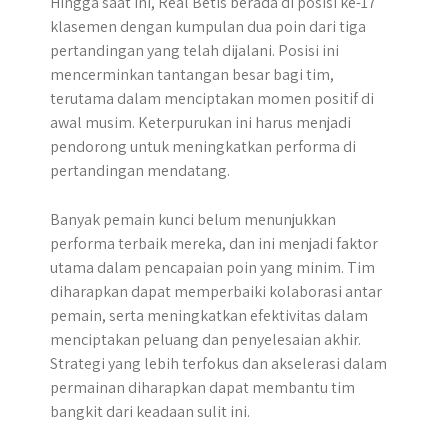
Hingga saat ini, Real Betis berada di posisi ke-17
klasemen dengan kumpulan dua poin dari tiga
pertandingan yang telah dijalani. Posisi ini
mencerminkan tantangan besar bagi tim,
terutama dalam menciptakan momen positif di
awal musim. Keterpurukan ini harus menjadi
pendorong untuk meningkatkan performa di
pertandingan mendatang.
Banyak pemain kunci belum menunjukkan
performa terbaik mereka, dan ini menjadi faktor
utama dalam pencapaian poin yang minim. Tim
diharapkan dapat memperbaiki kolaborasi antar
pemain, serta meningkatkan efektivitas dalam
menciptakan peluang dan penyelesaian akhir.
Strategi yang lebih terfokus dan akselerasi dalam
permainan diharapkan dapat membantu tim
bangkit dari keadaan sulit ini.