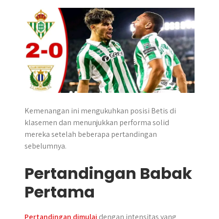
p
k
e
m
r
Kemenangan ini mengukuhkan posisi Betis di
klasemen dan menunjukkan performa solid
mereka setelah beberapa pertandingan
sebelumnya.
Pertandingan Babak
Pertama
Pertandingan dimulai
dengan intensitas yang