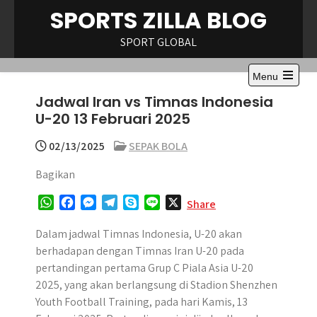
Skip
SPORTS ZILLA BLOG
to
content
SPORT GLOBAL
Menu
Open
Jadwal Iran vs Timnas Indonesia
the
main
U-20 13 Februari 2025
menu
02/13/2025
SEPAK BOLA
Bagikan
W
F
M
T
S
L
X
Share
h
a
e
e
k
i
a
c
s
l
y
n
Dalam jadwal Timnas Indonesia, U-20 akan
t
e
s
e
p
e
berhadapan dengan Timnas Iran U-20 pada
s
b
e
g
e
pertandingan pertama Grup C Piala Asia U-20
A
o
n
r
2025, yang akan berlangsung di Stadion Shenzhen
p
o
g
a
Youth Football Training, pada hari Kamis, 13
p
k
e
m