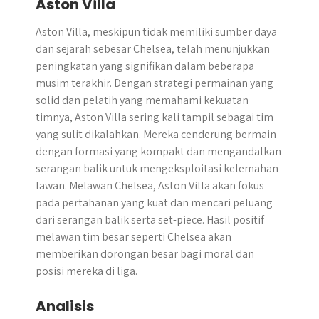
Aston Villa
Aston Villa, meskipun tidak memiliki sumber daya
dan sejarah sebesar Chelsea, telah menunjukkan
peningkatan yang signifikan dalam beberapa
musim terakhir. Dengan strategi permainan yang
solid dan pelatih yang memahami kekuatan
timnya, Aston Villa sering kali tampil sebagai tim
yang sulit dikalahkan. Mereka cenderung bermain
dengan formasi yang kompakt dan mengandalkan
serangan balik untuk mengeksploitasi kelemahan
lawan. Melawan Chelsea, Aston Villa akan fokus
pada pertahanan yang kuat dan mencari peluang
dari serangan balik serta set-piece. Hasil positif
melawan tim besar seperti Chelsea akan
memberikan dorongan besar bagi moral dan
posisi mereka di liga.
Analisis