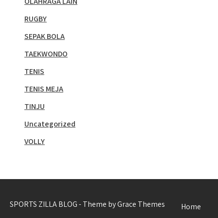
OLAHRAGA LAIN
RUGBY
SEPAK BOLA
TAEKWONDO
TENIS
TENIS MEJA
TINJU
Uncategorized
VOLLY
SPORTS ZILLA BLOG - Theme by Grace Themes
Home