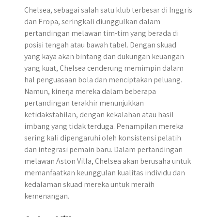
Chelsea, sebagai salah satu klub terbesar di Inggris
dan Eropa, seringkali diunggulkan dalam
pertandingan melawan tim-tim yang berada di
posisi tengah atau bawah tabel. Dengan skuad
yang kaya akan bintang dan dukungan keuangan
yang kuat, Chelsea cenderung memimpin dalam
hal penguasaan bola dan menciptakan peluang.
Namun, kinerja mereka dalam beberapa
pertandingan terakhir menunjukkan
ketidakstabilan, dengan kekalahan atau hasil
imbang yang tidak terduga. Penampilan mereka
sering kali dipengaruhi oleh konsistensi pelatih
dan integrasi pemain baru. Dalam pertandingan
melawan Aston Villa, Chelsea akan berusaha untuk
memanfaatkan keunggulan kualitas individu dan
kedalaman skuad mereka untuk meraih
kemenangan.