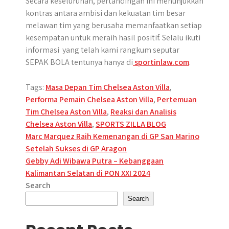
Secara keseluruhan, pertandingan ini menunjukkan
kontras antara ambisi dan kekuatan tim besar
melawan tim yang berusaha memanfaatkan setiap
kesempatan untuk meraih hasil positif. Selalu ikuti
informasi yang telah kami rangkum seputar
SEPAK BOLA tentunya hanya di
sportinlaw.com
.
Tags:
Masa Depan Tim Chelsea Aston Villa
,
Performa Pemain Chelsea Aston Villa
,
Pertemuan
Tim Chelsea Aston Villa
,
Reaksi dan Analisis
Chelsea Aston Villa
,
SPORTS ZILLA BLOG
Post
Marc Marquez Raih Kemenangan di GP San Marino
Setelah Sukses di GP Aragon
navigation
Gebby Adi Wibawa Putra – Kebanggaan
Kalimantan Selatan di PON XXI 2024
Search
Search