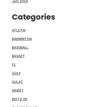
July 2024
Categories
ATLETIK
BADMINTON
BASEBALL
BASKET
F1
GOLF
GULAT
KRIKET
MOTO GP