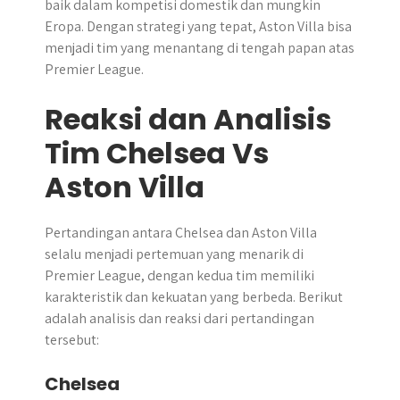
baik dalam kompetisi domestik dan mungkin
Eropa. Dengan strategi yang tepat, Aston Villa bisa
menjadi tim yang menantang di tengah papan atas
Premier League.
Reaksi dan Analisis
Tim Chelsea Vs
Aston Villa
Pertandingan antara Chelsea dan Aston Villa
selalu menjadi pertemuan yang menarik di
Premier League, dengan kedua tim memiliki
karakteristik dan kekuatan yang berbeda. Berikut
adalah analisis dan reaksi dari pertandingan
tersebut:
Chelsea