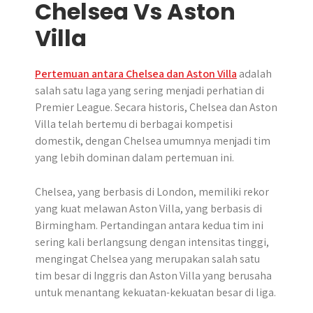
Chelsea Vs Aston
Villa
Pertemuan antara Chelsea dan Aston Villa
adalah
salah satu laga yang sering menjadi perhatian di
Premier League. Secara historis, Chelsea dan Aston
Villa telah bertemu di berbagai kompetisi
domestik, dengan Chelsea umumnya menjadi tim
yang lebih dominan dalam pertemuan ini.
Chelsea, yang berbasis di London, memiliki rekor
yang kuat melawan Aston Villa, yang berbasis di
Birmingham. Pertandingan antara kedua tim ini
sering kali berlangsung dengan intensitas tinggi,
mengingat Chelsea yang merupakan salah satu
tim besar di Inggris dan Aston Villa yang berusaha
untuk menantang kekuatan-kekuatan besar di liga.