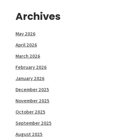
Archives
May 2026
April 2026
March 2026
February 2026
January 2026
December 2025
November 2025
October 2025
September 2025
August 2025