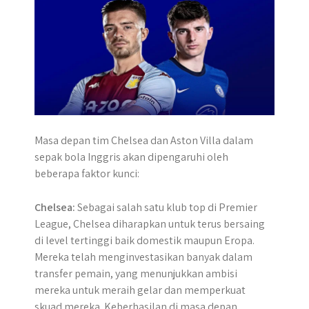
Masa depan tim Chelsea dan Aston Villa dalam
sepak bola Inggris akan dipengaruhi oleh
beberapa faktor kunci:
Chelsea:
Sebagai salah satu klub top di Premier
League, Chelsea diharapkan untuk terus bersaing
di level tertinggi baik domestik maupun Eropa.
Mereka telah menginvestasikan banyak dalam
transfer pemain, yang menunjukkan ambisi
mereka untuk meraih gelar dan memperkuat
skuad mereka. Keberhasilan di masa depan