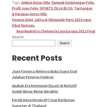
Tags:
Ambisi Aston Villa
,
Dampak Kedatangan Felix
,
Profil Joao Felix
,
SPORTS ZILLA BLOG
,
Tantangan
& Harapan Aston Villa
Post
Pesona Atlet Jelita di Olimpiade Paris 2024 yang
Pikat Netizen
navigation
Real Madrid vs Chelsea la Liga Europa 2022 Final
Search
Search
Recent Posts
Joao Fonseca Akhirnya Buka Suara Soal
Julukan Penerus Federer
Apakah Era Keemasan Ducati di MotoGP
Sudah Benar Benar Berakhir
Persib Kena Denda AFC Usai Keributan
Suporter di Thailand