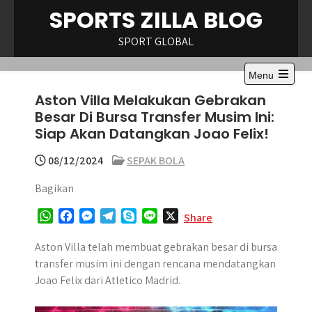
Skip
SPORTS ZILLA BLOG
to
content
SPORT GLOBAL
Menu
Open
Aston Villa Melakukan Gebrakan
the
main
Besar Di Bursa Transfer Musim Ini:
menu
Siap Akan Datangkan Joao Felix!
08/12/2024
SEPAK BOLA
Bagikan
W
F
M
T
S
L
X
Share
h
a
e
e
k
i
a
c
s
l
y
n
Aston Villa telah membuat gebrakan besar di bursa
t
e
s
e
p
e
transfer musim ini dengan rencana mendatangkan
s
b
e
g
e
Joao Felix dari Atletico Madrid.
A
o
n
r
p
o
g
a