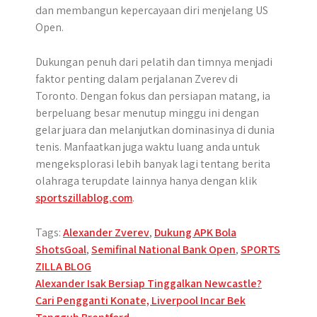
dan membangun kepercayaan diri menjelang US
Open.
Dukungan penuh dari pelatih dan timnya menjadi
faktor penting dalam perjalanan Zverev di
Toronto. Dengan fokus dan persiapan matang, ia
berpeluang besar menutup minggu ini dengan
gelar juara dan melanjutkan dominasinya di dunia
tenis. Manfaatkan juga waktu luang anda untuk
mengeksplorasi lebih banyak lagi tentang berita
olahraga terupdate lainnya hanya dengan klik
sportszillablog.com
.
Tags:
Alexander Zverev
,
Dukung APK Bola
ShotsGoal
,
Semifinal National Bank Open
,
SPORTS
ZILLA BLOG
Post
Alexander Isak Bersiap Tinggalkan Newcastle?
Cari Pengganti Konate, Liverpool Incar Bek
navigation