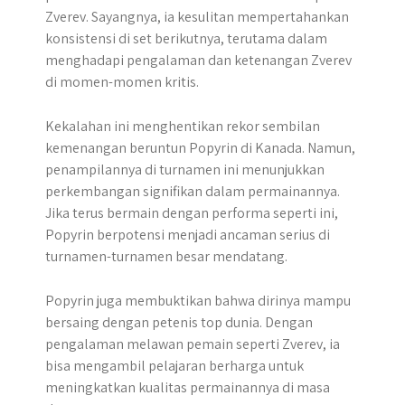
Zverev. Sayangnya, ia kesulitan mempertahankan
konsistensi di set berikutnya, terutama dalam
menghadapi pengalaman dan ketenangan Zverev
di momen-momen kritis.
Kekalahan ini menghentikan rekor sembilan
kemenangan beruntun Popyrin di Kanada. Namun,
penampilannya di turnamen ini menunjukkan
perkembangan signifikan dalam permainannya.
Jika terus bermain dengan performa seperti ini,
Popyrin berpotensi menjadi ancaman serius di
turnamen-turnamen besar mendatang.
Popyrin juga membuktikan bahwa dirinya mampu
bersaing dengan petenis top dunia. Dengan
pengalaman melawan pemain seperti Zverev, ia
bisa mengambil pelajaran berharga untuk
meningkatkan kualitas permainannya di masa