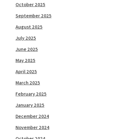
October 2025
September 2025
August 2025
July 2025
June 2025
May 2025
April 2025
March 2025
February 2025
January 2025
December 2024
November 2024
October 2024