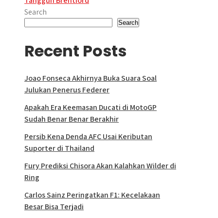
Tangguh Brentford
Search
Search
Recent Posts
Joao Fonseca Akhirnya Buka Suara Soal
Julukan Penerus Federer
Apakah Era Keemasan Ducati di MotoGP
Sudah Benar Benar Berakhir
Persib Kena Denda AFC Usai Keributan
Suporter di Thailand
Fury Prediksi Chisora Akan Kalahkan Wilder di
Ring
Carlos Sainz Peringatkan F1: Kecelakaan
Besar Bisa Terjadi