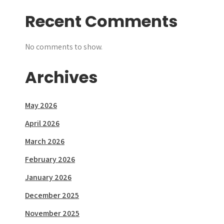
Recent Comments
No comments to show.
Archives
May 2026
April 2026
March 2026
February 2026
January 2026
December 2025
November 2025