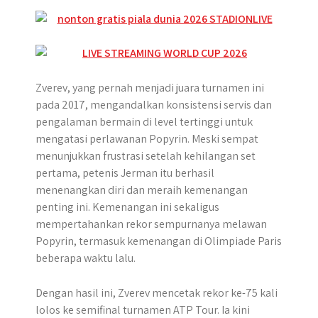
Zverev, yang pernah menjadi juara turnamen ini
pada 2017, mengandalkan konsistensi servis dan
pengalaman bermain di level tertinggi untuk
mengatasi perlawanan Popyrin. Meski sempat
menunjukkan frustrasi setelah kehilangan set
pertama, petenis Jerman itu berhasil
menenangkan diri dan meraih kemenangan
penting ini. Kemenangan ini sekaligus
mempertahankan rekor sempurnanya melawan
Popyrin, termasuk kemenangan di Olimpiade Paris
beberapa waktu lalu.
Dengan hasil ini, Zverev mencetak rekor ke-75 kali
lolos ke semifinal turnamen ATP Tour. Ia kini