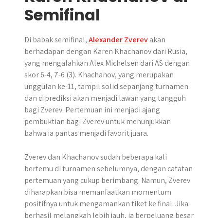
Semifinal
Di babak semifinal,
Alexander Zverev
akan
berhadapan dengan Karen Khachanov dari Rusia,
yang mengalahkan Alex Michelsen dari AS dengan
skor 6-4, 7-6 (3). Khachanov, yang merupakan
unggulan ke-11, tampil solid sepanjang turnamen
dan diprediksi akan menjadi lawan yang tangguh
bagi Zverev. Pertemuan ini menjadi ajang
pembuktian bagi Zverev untuk menunjukkan
bahwa ia pantas menjadi favorit juara.
Zverev dan Khachanov sudah beberapa kali
bertemu di turnamen sebelumnya, dengan catatan
pertemuan yang cukup berimbang. Namun, Zverev
diharapkan bisa memanfaatkan momentum
positifnya untuk mengamankan tiket ke final. Jika
berhasil melangkah lebih jauh, ia berpeluang besar